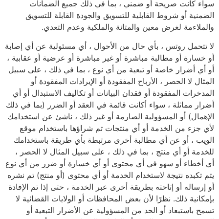
سواء كانت صريحة أو ضمني ، بما في ذلك جميع الضمانات
الضمنية أو شروط القابلية للتسويق والجودة القابلة للتسويق
والملاءمة لغرض معين والمتانة والملكية وعدم التعدي.
لا تتحمل روتس ، بأي حال من الأحوال ، أي مسئولية عن أي إصابة
أو خسارة أو مطالبة مباشرة أو غير مباشرة أو عرضية أو عقابية ،
أو أي أضرار خاصة أو تبعية من أي نوع ، بما في ذلك ، على سبيل
المثال لا الحصر ، الأرباح المفقودة أو الإيرادات المفقودة أو
المدخرات المفقودة أو فقدان البيانات أو تكاليف الاستبدال أو أي
أضرار مماثلة ، سواء أكانت قائمة في العقد أو الضرر (بما في ذلك
الإهمال) أو المسؤولية الصارمة أو غير ذلك ، ناشئ عن استخدامك
لأي جزء من الخدمة أو أي منتجات تم شراؤها باستخدام موقع
الويب ، أو عن أي مطالبة أخرى مرتبطة بأي طريقة باستخدامك
للخدمة أو أي منتج ، بما في ذلك ، على سبيل المثال لا الحصر ،
أي أخطاء أو سهو في أي محتوى أو أي خسارة أو ضرر من أي نوع
يتم تكبده نتيجة لاستخدام الخدمة أو أي محتوى (أو منتج) تم نشره
أو إرساله أو إتاحته بطريقة أخرى عبر الخدمة ، حتى إذا تم الإفادة
بإمكانية ذلك. نظرًا لأن بعض المحافظات أو الولايات القضائية لا
تسمح باستبعاد أو الحد من المسؤولية عن الأضرار التبعية أو