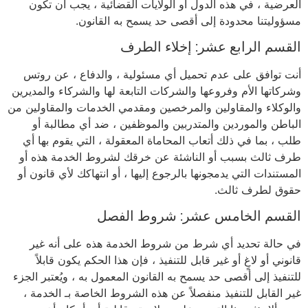
العرضية ، في هذه الدول أو الولايات القضائية ، يجب أن تكون
مسؤوليتنا محدودة إلى أقصى حد يسمح به القانون.
القسم الرابع عشر: إخلاء الطرف
أنت توافق على عدم تحميل أي مسئولية ، والدفاع ، عن روتس
وشركاتها الأم وفروعها والشركات التابعة لها والشركاء والمديرين
والوكلاء والمقاولين والمرخصين ومقدمي الخدمات والمقاولين من
الباطن والموردين والمتدربين والموظفين ، ضد أي مطالبة أو
طلب ، بما في ذلك أتعاب المحاماة المعقولة ، التي يقوم بها أي
طرف ثالث بسبب أو الناشئة عن خرقك لشروط الخدمة هذه أو
المستندات التي يدمجونها بالرجوع إليها ، أو انتهاكك لأي قانون أو
حقوق لطرف ثالث.
القسم الخامس عشر: شروط الفصل
في حالة تحديد أي شرط من شروط الخدمة هذه على أنه غير
قانوني أو لاغٍ أو غير قابل للتنفيذ ، فإن هذا الحكم يكون قابلاً
للتنفيذ إلى أقصى حد يسمح به القانون المعمول به ، ويُعتبر الجزء
غير القابل للتنفيذ منفصلاً عن هذه الشروط الخاصة بـ الخدمة ،