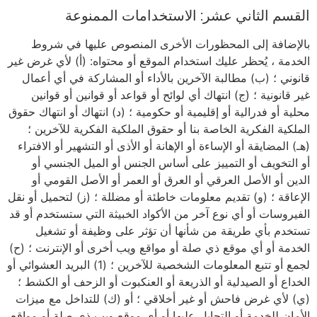
القسم الثاني عشر: الاستخدامات الممنوعة
بالإضافة إلى المحظورات الأخرى المنصوص عليها في شروط
الخدمة ، يُحظر عليك استخدام الموقع أو محتواه: (أ) لأي غرض غير
قانوني ؛ (ب) مطالبة الآخرين بالأداء أو المشاركة في أي أعمال
غير قانونية ؛ (ج) انتهاك أي لوائح أو قواعد أو قوانين أو قوانين
محلية أو فدرالية أو إقليمية أو حكومية ؛ (د) انتهاك أو انتهاك حقوق
الملكية الفكرية الخاصة بنا أو حقوق الملكية الفكرية للآخرين ؛
(هـ) المضايقة أو الإساءة أو الإهانة أو الأذى أو التشهير أو الافتراء
أو التخويف أو التمييز على أساس الجنس أو الميل الجنسي أو
الدين أو الأصل العرقي أو العرق أو العمر أو الأصل القومي أو
الإعاقة ؛ (و) تقديم معلومات خاطئة أو مضللة ؛ (ز) لتحميل أو نقل
الفيروسات أو أي نوع آخر من الأكواد الخبيثة التي ستستخدم أو قد
تستخدم بأي طريقة من شأنها أن تؤثر على وظيفة أو تشغيل
الخدمة أو أي موقع ذي صلة أو مواقع ويب أخرى أو الإنترنت ؛ (ح)
لجمع أو تتبع المعلومات الشخصية للآخرين ؛ (1) البريد العشوائي أو
الخداع أو الصيدلية أو الذريعة أو العنكبوت أو الزحف أو الكشط ؛
(ي) لأي غرض فاحش أو غير أخلاقي ؛ أو (ك) للتداخل مع ميزات
الأمان للخدمة أو التحايل عليها أو أي موقع ويب ذي صلة أو مواقع