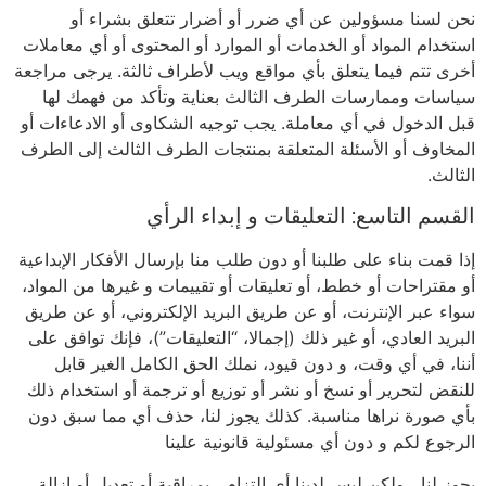
نحن لسنا مسؤولين عن أي ضرر أو أضرار تتعلق بشراء أو
استخدام المواد أو الخدمات أو الموارد أو المحتوى أو أي معاملات
أخرى تتم فيما يتعلق بأي مواقع ويب لأطراف ثالثة. يرجى مراجعة
سياسات وممارسات الطرف الثالث بعناية وتأكد من فهمك لها
قبل الدخول في أي معاملة. يجب توجيه الشكاوى أو الادعاءات أو
المخاوف أو الأسئلة المتعلقة بمنتجات الطرف الثالث إلى الطرف
الثالث.
القسم التاسع: التعليقات و إبداء الرأي
إذا قمت بناء على طلبنا أو دون طلب منا بإرسال الأفكار الإبداعية
أو مقتراحات أو خطط، أو تعليقات أو تقييمات و غيرها من المواد،
سواء عبر الإنترنت، أو عن طريق البريد الإلكتروني، أو عن طريق
البريد العادي، أو غير ذلك (إجمالا، “التعليقات”)، فإنك توافق على
أننا، في أي وقت، و دون قيود، نملك الحق الكامل الغير قابل
للنقض لتحرير أو نسخ أو نشر أو توزيع أو ترجمة أو استخدام ذلك
بأي صورة نراها مناسبة. كذلك يجوز لنا، حذف أي مما سبق دون
الرجوع لكم و دون أي مسئولية قانونية علينا
يجوز لنا ، ولكن ليس لدينا أي التزام ، بمراقبة أو تعديل أو إزالة